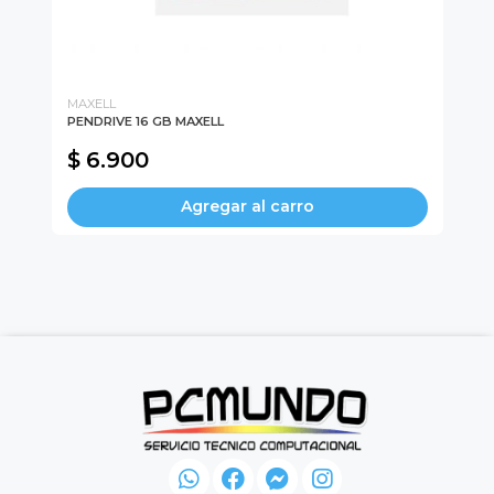
MAXELL
GE
PENDRIVE 16 GB MAXELL
PA
$ 6.900
$
Agregar al carro