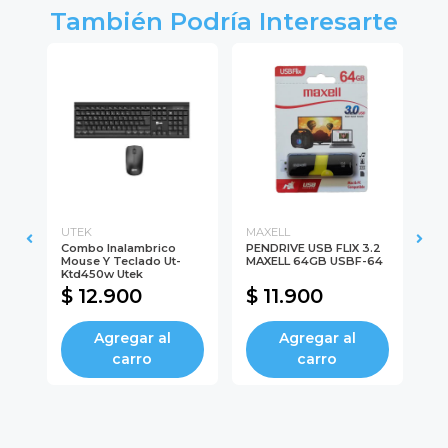
También Podría Interesarte
UTEK
MAXELL
UT
O
Combo Inalambrico
PENDRIVE USB FLIX 3.2
Mo
Mouse Y Teclado Ut-
MAXELL 64GB USBF-64
12
Ktd450w Utek
$ 12.900
$ 11.900
$
Agregar al
Agregar al
carro
carro