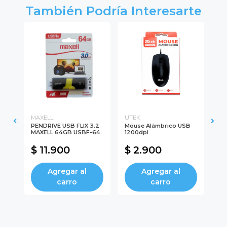
También Podría Interesarte
MAXELL
UTEK
GE
O
PENDRIVE USB FLIX 3.2
Mouse Alámbrico USB
Ca
MAXELL 64GB USBF-64
1200dpi
18
$ 11.900
$ 2.900
$
Agregar al
Agregar al
carro
carro