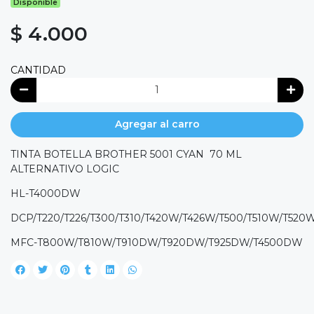
Disponible
$ 4.000
CANTIDAD
Agregar al carro
TINTA BOTELLA BROTHER 5001 CYAN 70 ML
ALTERNATIVO LOGIC
HL-T4000DW
DCP/T220/T226/T300/T310/T420W/T426W/T500/T510W/T5
MFC-T800W/T810W/T910DW/T920DW/T925DW/T4500DW