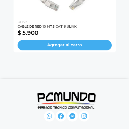
ULINK
PH
CABLE DE RED 10 MTS CAT 6 ULINK
SO
$ 5.900
$
Agregar al carro