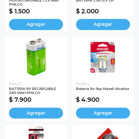
PILA RECARGABLE 1.2V AAA
BATERIA 23A 12V GP
PHILCO
$ 1.500
$ 2.000
Agregar
Agregar
PHILCO
MAXELL
BATERIA 9V RECARGABLE
Bateria 9v-1bp Maxell Alcalina
280 MAH PHILCO
$ 7.900
$ 4.900
Agregar
Agregar