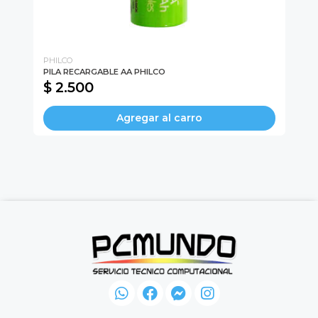
PHILCO
INK
PILA RECARGABLE AA PHILCO
MO
$ 2.500
$
Agregar al carro