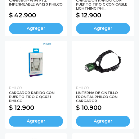
CAMARA IP WIFI PTZ
CARGADOR RAPIDO CON
IMPERMEABLE W4120 PHILCO
PUERTO TIPO C CON CABLE
LIGHTNING PHI...
$ 42.900
$ 12.900
Agregar
Agregar
PHILCO
PHILCO
CARGADOR RAPIDO CON
LINTERNA DE CINTILLO
PUERTO TIPO C QC621
FRONTAL PHILCO CON
PHILCO
CARGADOR
$ 12.900
$ 10.900
Agregar
Agregar