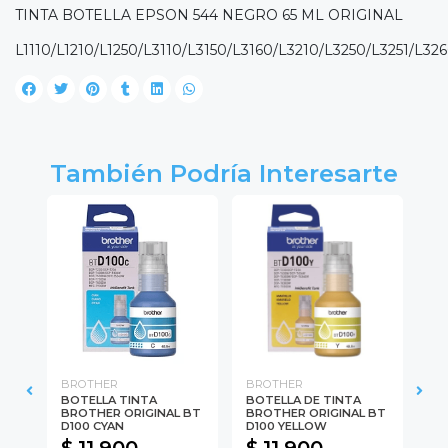
TINTA BOTELLA EPSON 544 NEGRO 65 ML ORIGINAL
L1110/L1210/L1250/L3110/L3150/L3160/L3210/L3250/L3251/L32
También Podría Interesarte
BROTHER
BROTHER
BR
BOTELLA TINTA
BOTELLA DE TINTA
BO
 BT
BROTHER ORIGINAL BT
BROTHER ORIGINAL BT
BR
D100 CYAN
D100 YELLOW
10