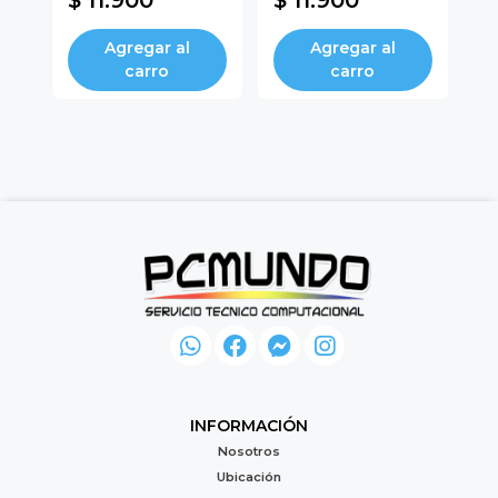
$ 11.900
$ 11.900
$
Agregar al
Agregar al
carro
carro
INFORMACIÓN
Nosotros
Ubicación