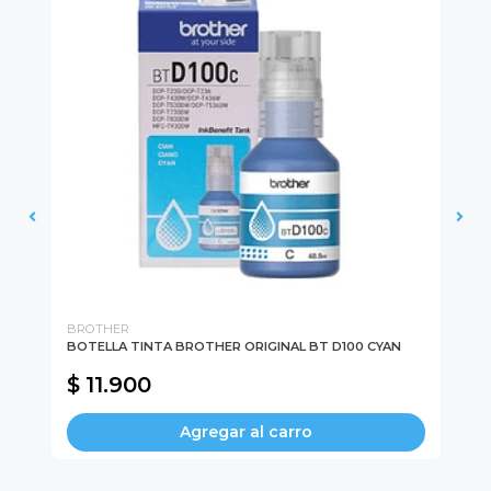
BROTHER
BR
BOTELLA TINTA BROTHER ORIGINAL BT D100 CYAN
BO
YE
$ 11.900
$
Agregar al carro