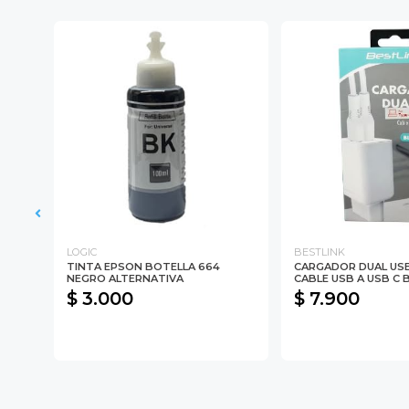
LOGIC
BESTLINK
3.0
TINTA EPSON BOTELLA 664
CARGADOR DUAL USB
NEGRO ALTERNATIVA
CABLE USB A USB C B
$ 3.000
$ 7.900