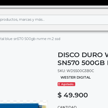
ital blue sn570 500gb nvme m.2 ssd
DISCO DURO 
SN570 500GB 
SKU: WDS500G3B0C
WESTER DIGITAL
Agotado.
$ 49.900
CANTIDAD