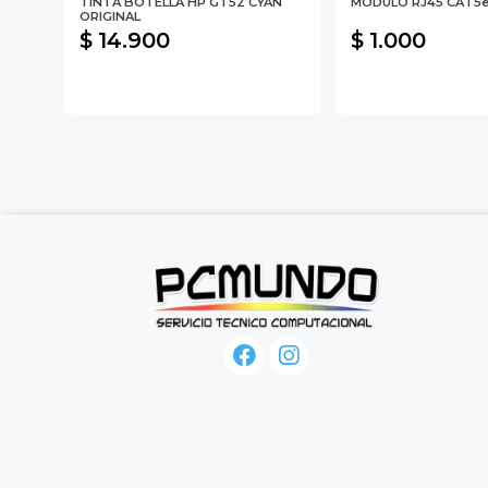
B
TINTA BOTELLA HP GT52 CYAN
MODULO RJ45 CAT5e
ORIGINAL
$ 14.900
$ 1.000