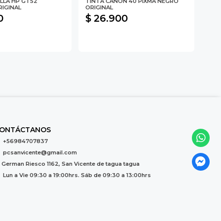
LLA HP GT52
TINTA CANON 40 PIXMA NEGRO
MOU
IGINAL
ORIGINAL
BOT
0
$ 26.900
$ 
ONTÁCTANOS
+56984707837
pcsanvicente@gmail.com
German Riesco 1162, San Vicente de tagua tagua
Lun a Vie 09:30 a 19:00hrs. Sáb de 09:30 a 13:00hrs