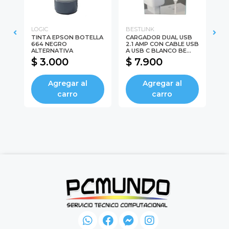
LOGIC
BESTLINK
LO
80
TINTA EPSON BOTELLA
CARGADOR DUAL USB
TI
664 NEGRO
2.1 AMP CON CABLE USB
66
ALTERNATIVA
A USB C BLANCO BE...
LO
$ 3.000
$ 7.900
$
Agregar al
Agregar al
carro
carro