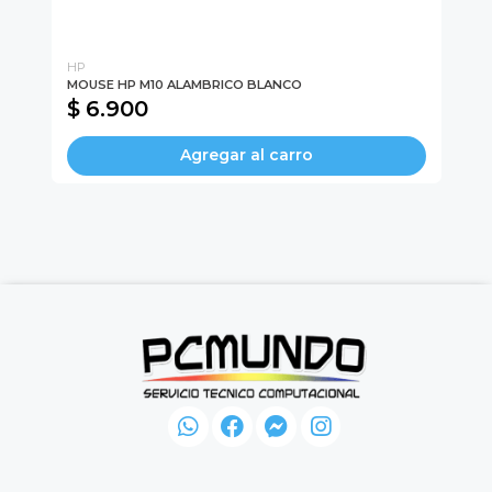
HP
UT
MOUSE HP M10 ALAMBRICO BLANCO
Mo
$ 6.900
$
Agregar al carro