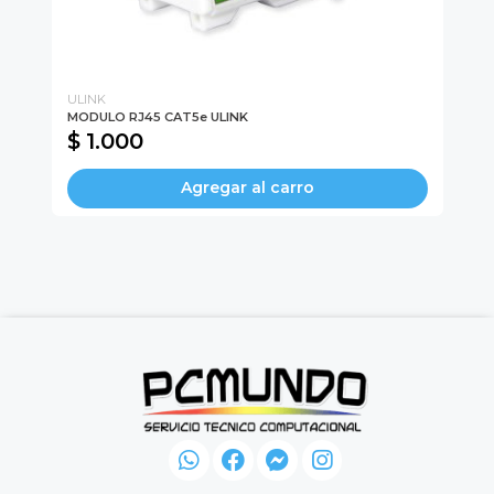
ULINK
UL
MODULO RJ45 CAT5e ULINK
Hu
$ 1.000
$
Agregar al carro