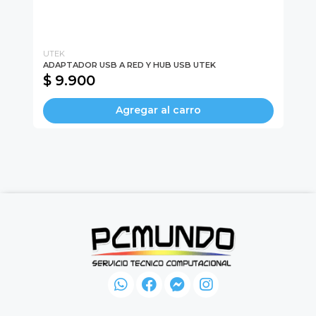
UTEK
UL
ADAPTADOR USB A RED Y HUB USB UTEK
CO
$ 9.900
$
Agregar al carro