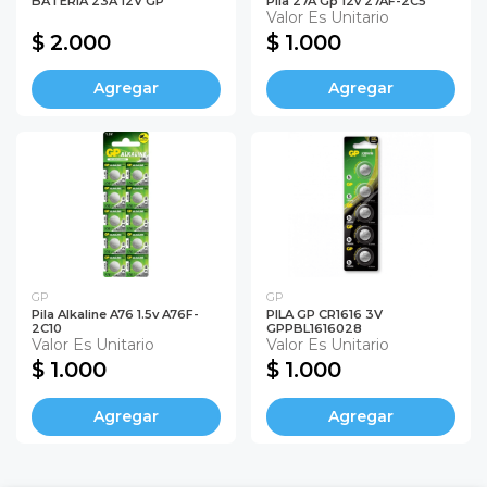
BATERIA 23A 12V GP
Pila 27A Gp 12v 27AF-2C5
Valor Es Unitario
$ 2.000
$ 1.000
Agregar
Agregar
GP
GP
Pila Alkaline A76 1.5v A76F-
PILA GP CR1616 3V
2C10
GPPBL1616028
Valor Es Unitario
Valor Es Unitario
$ 1.000
$ 1.000
Agregar
Agregar