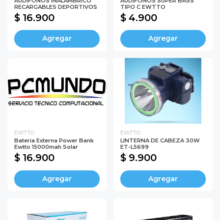
AUDIFONOS INALAMBRICO
AUDIFONOS SUPER BASS
RECARGABLES DEPORTIVOS
TIPO C EWTTO
$ 16.900
$ 4.900
Agregar
Agregar
EWTTO
EWTTO
Bateria Externa Power Bank
LINTERNA DE CABEZA 30W
Ewtto 15000mah Solar
ET-L5699
$ 16.900
$ 9.900
Agregar
Agregar