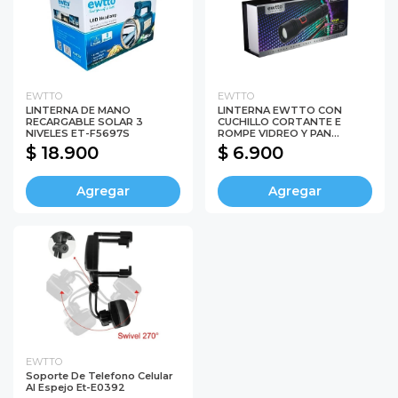
EWTTO
EWTTO
LINTERNA DE MANO
LINTERNA EWTTO CON
RECARGABLE SOLAR 3
CUCHILLO CORTANTE E
NIVELES ET-F5697S
ROMPE VIDREO Y PAN...
$ 18.900
$ 6.900
Agregar
Agregar
EWTTO
Soporte De Telefono Celular
Al Espejo Et-E0392