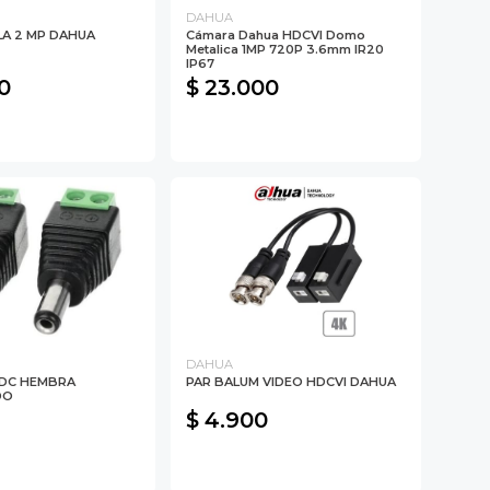
DAHUA
A 2 MP DAHUA
Cámara Dahua HDCVI Domo
Metalica 1MP 720P 3.6mm IR20
IP67
0
$ 23.000
DAHUA
DC HEMBRA
PAR BALUM VIDEO HDCVI DAHUA
DO
$ 4.900