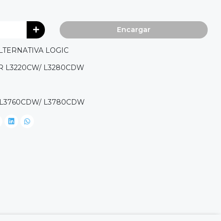
Encargar
LTERNATIVA LOGIC
 L3220CW/ L3280CDW
 L3760CDW/ L3780CDW