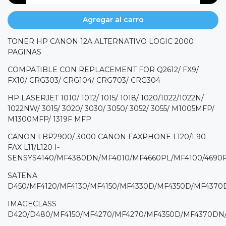
Agregar al carro
TONER HP CANON 12A ALTERNATIVO LOGIC 2000
PAGINAS
COMPATIBLE CON REPLACEMENT FOR Q2612/ FX9/
FX10/ CRG303/ CRG104/ CRG703/ CRG304
HP LASERJET 1010/ 1012/ 1015/ 1018/ 1020/1022/1022N/
1022NW/ 3015/ 3020/ 3030/ 3050/ 3052/ 3055/ M1005MFP/
M1300MFP/ 1319F MFP
CANON LBP2900/ 3000 CANON FAXPHONE L120/L90
FAX L11/L120 I-
SENSYS4140/MF4380DN/MF4010/MF4660PL/MF4100/4690P
SATENA
D450/MF4120/MF4130/MF4150/MF4330D/MF4350D/MF437
IMAGECLASS
D420/D480/MF4150/MF4270/MF4270/MF4350D/MF4370D