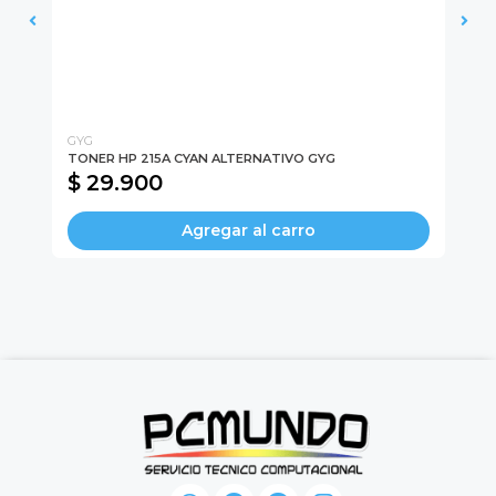
GYG
GY
TONER HP 215A CYAN ALTERNATIVO GYG
TO
$ 29.900
$
Agregar al carro