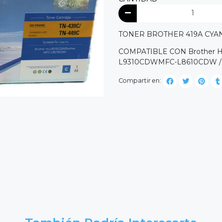
TONER BROTHER 419A CYA
COMPATIBLE CON Brother H
L9310CDWMFC-L8610CDW /
Compartir en: