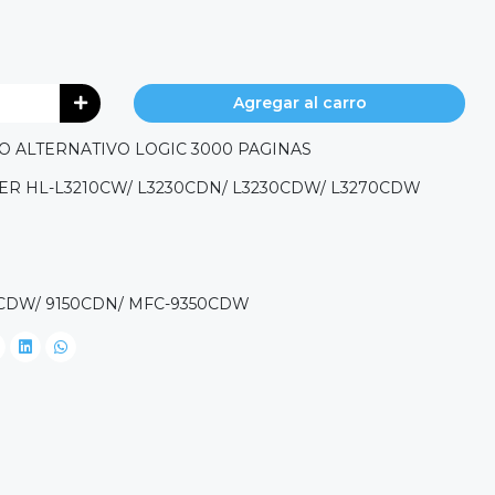
Agregar al carro
O ALTERNATIVO LOGIC 3000 PAGINAS
R HL-L3210CW/ L3230CDN/ L3230CDW/ L3270CDW
CDW/ 9150CDN/ MFC-9350CDW