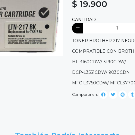
$ 19.900
CANTIDAD
TONER BROTHER 217 NEGR
COMPRATIBLE CON BROTHE
HL-3160CDW/ 3190CDW/
DCP-L3551CDW/ 9030CDN
MFC L3750CDW/ MFCL3770
Compartir en: