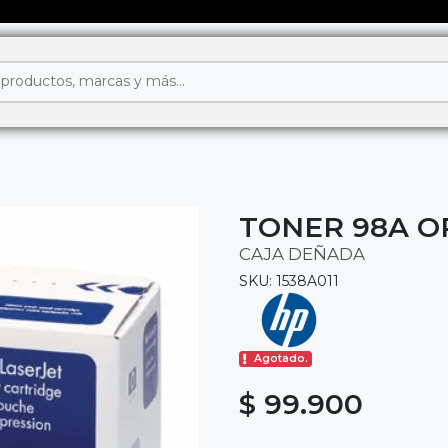
TONER 98A O
CAJA DEÑADA
SKU: 1538A011
Agotado.
$ 99.900