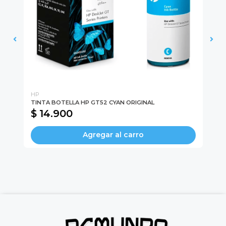
HP
LO
TINTA BOTELLA HP GT52 CYAN ORIGINAL
TO
$ 14.900
$
Agregar al carro