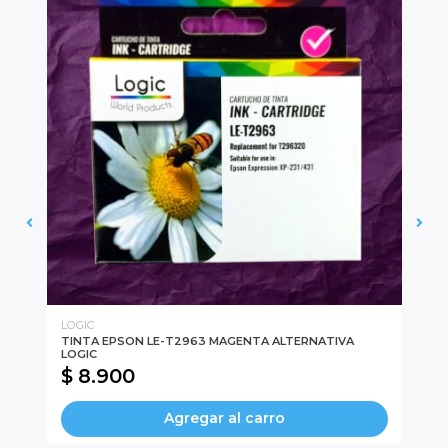
LOGIC
LO
IC
TINTA EPSON LE-T2963 MAGENTA ALTERNATIVA
TI
LOGIC
$ 8.900
$
Agregar al carro