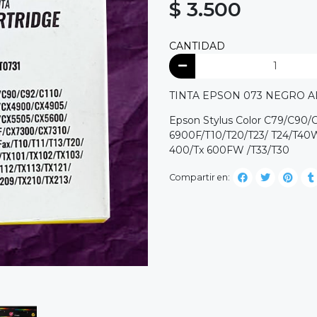
$ 3.500
CANTIDAD
TINTA EPSON 073 NEGRO A
Epson Stylus Color C79/C90
6900F/T10/T20/T23/ T24/T40W
400/Tx 600FW /T33/T30
Compartir en: