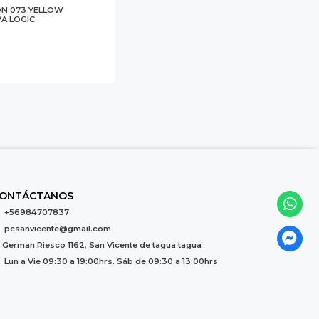
ON 073 YELLOW
A LOGIC
ONTÁCTANOS
+56984707837
pcsanvicente@gmail.com
German Riesco 1162, San Vicente de tagua tagua
Lun a Vie 09:30 a 19:00hrs. Sáb de 09:30 a 13:00hrs