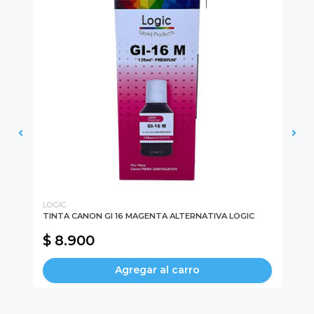
LOGIC
UT
TINTA CANON GI 16 MAGENTA ALTERNATIVA LOGIC
Mo
MO
$ 8.900
$
Agregar al carro