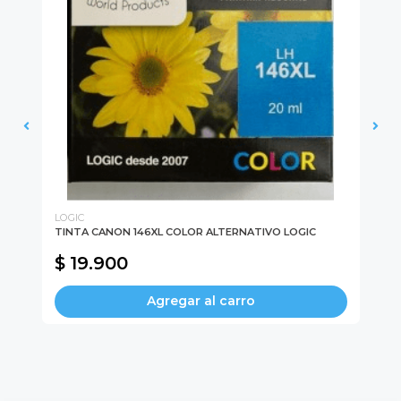
LOGIC
BE
C
TINTA CANON 146XL COLOR ALTERNATIVO LOGIC
CA
BE
$ 19.900
$
Agregar al carro