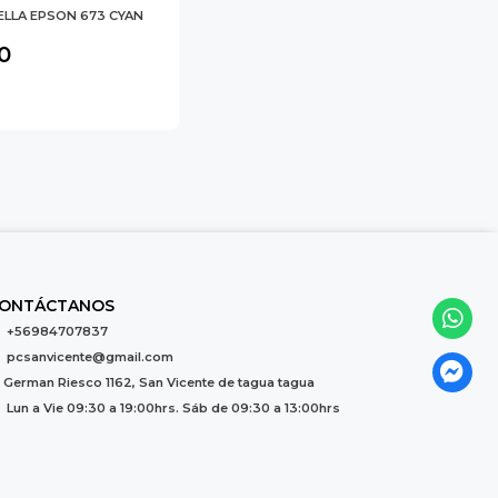
LLA EPSON 673 CYAN
0
ONTÁCTANOS
+56984707837
pcsanvicente@gmail.com
German Riesco 1162, San Vicente de tagua tagua
Lun a Vie 09:30 a 19:00hrs. Sáb de 09:30 a 13:00hrs