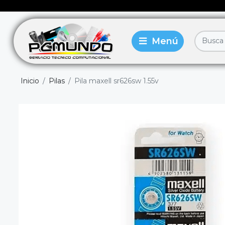
Inicio
Pilas
Pila maxell sr626sw 1.55v