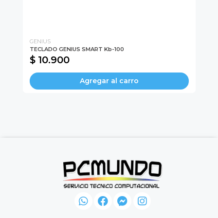
GENIUS
GE
TECLADO GENIUS SMART Kb-100
MO
$ 10.900
$
Agregar al carro