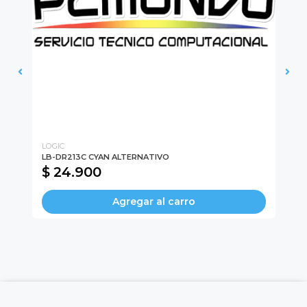
LOGIC
LO
LB-DR213C CYAN ALTERNATIVO
LB
$ 24.900
$
Agregar al carro