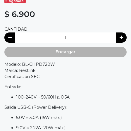
Agotado.
$ 6.900
CANTIDAD
Encargar
Modelo: BL-CHPD720W
Marca: Bestlink
Certificación SEC
Entrada:
100–240V ~ 50/60Hz, 0.5A
Salida USB-C (Power Delivery):
5.0V ⎓ 3.0A (15W máx.)
9.0V ⎓ 2.22A (20W máx.)