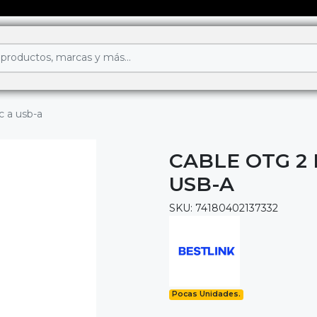
c a usb-a
CABLE OTG 2 
USB-A
SKU: 74180402137332
Pocas Unidades.