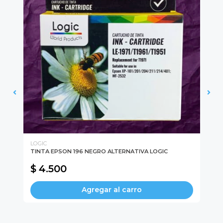
LOGIC
LO
TINTA EPSON 196 NEGRO ALTERNATIVA LOGIC
TI
$ 4.500
$
Agregar al carro