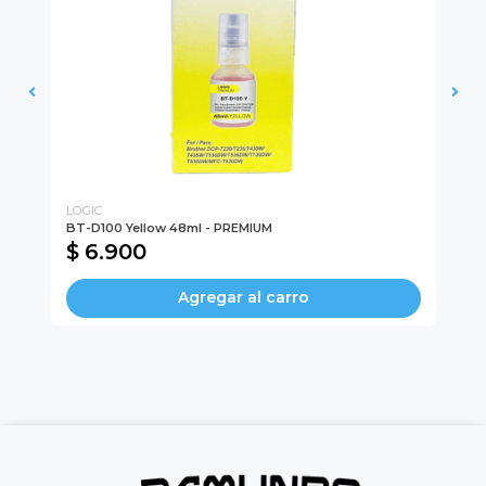
LOGIC
LO
BT-D100 Yellow 48ml - PREMIUM
BT
$ 6.900
$
Agregar al carro