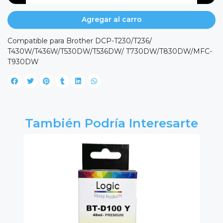
Agregar al carro
Compatible para Brother DCP-T230/T236/
T430W/T436W/T530DW/T536DW/ T730DW/T830DW/MFC-
T930DW
También Podría Interesarte