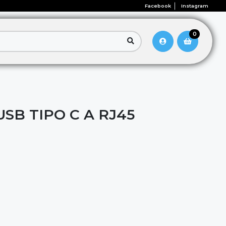
Facebook
Instagram
0
SB TIPO C A RJ45