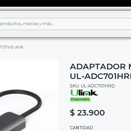
701hrd ulink
ADAPTADOR M
UL-ADC701HR
SKU: UL-ADC701HRD
Disponible
$ 23.900
CANTIDAD