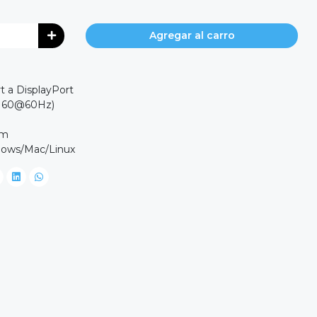
Agregar al carro
rt a DisplayPort
2160@60Hz)
mm
dows/Mac/Linux