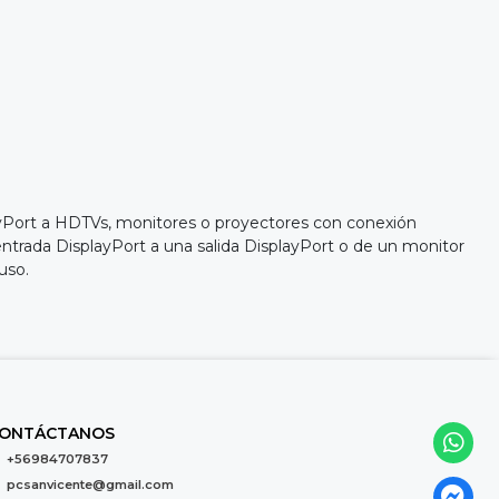
yPort a HDTVs, monitores o proyectores con conexión
entrada DisplayPort a una salida DisplayPort o de un monitor
uso.
ONTÁCTANOS
+56984707837
pcsanvicente@gmail.com